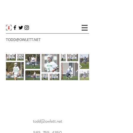
TODD@OWLETT.NET
todd@owlett.net
585-755-4350